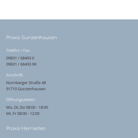
Praxis Gunzenhausen
Telefon / Fax:
09831 / 68493 0
09831 / 68493 99
Anschrift:
Nürnberger Straße 48
91710 Gunzenhausen
Öffnungszeiten:
Mo, Di, Do 08:00 - 18:00
Mi, Fr 08:00 - 12:00
Praxis Herrieden