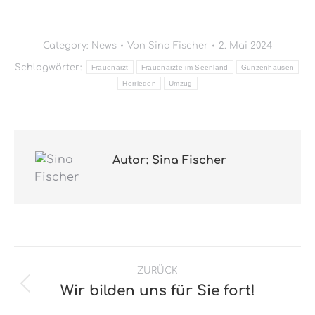
Category:
News
Von
Sina Fischer
2. Mai 2024
Schlagwörter:
Frauenarzt
Frauenärzte im Seenland
Gunzenhausen
Herrieden
Umzug
Autor:
Sina Fischer
Kommentarnavigation
ZURÜCK
Wir bilden uns für Sie fort!
Vorheriger
Beitrag: