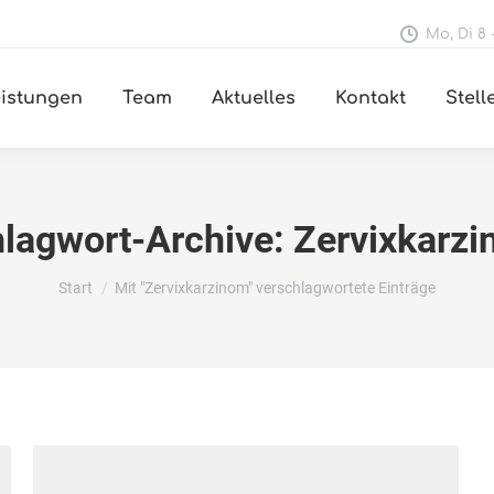
Mo, Di 8 -
istungen
Team
Aktuelles
Kontakt
Stel
lagwort-Archive:
Zervixkarz
Sie befinden sich hier:
Start
Mit "Zervixkarzinom" verschlagwortete Einträge