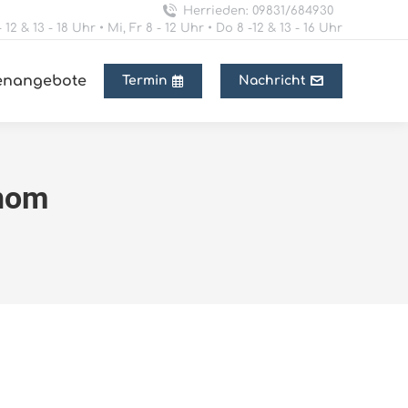
Herrieden: 09831/684930
 12 & 13 - 18 Uhr • Mi, Fr 8 - 12 Uhr • Do 8 -12 & 13 - 16 Uhr
lenangebote
Termin
Nachricht
inom