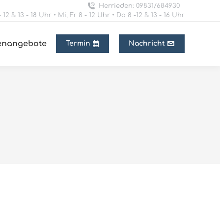
Herrieden: 09831/684930
 12 & 13 - 18 Uhr • Mi, Fr 8 - 12 Uhr • Do 8 -12 & 13 - 16 Uhr
lenangebote
Termin
Nachricht
1