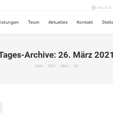
Mo, Di 8 -
istungen
Team
Aktuelles
Kontakt
Stel
Tages-Archive:
26. März 202
Sie befinden sich hier:
Start
2021
März
26