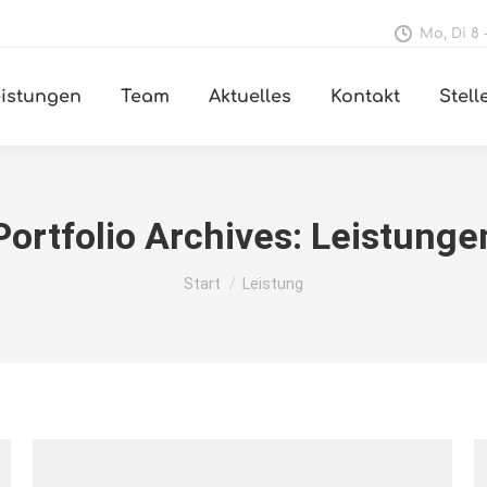
Mo, Di 8 -
istungen
Team
Aktuelles
Kontakt
Stel
Portfolio Archives:
Leistunge
Sie befinden sich hier:
Start
Leistung