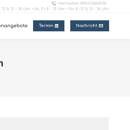
Herrieden: 09831/684930
 12 & 13 - 18 Uhr • Mi, Fr 8 - 12 Uhr • Do 8 -12 & 13 - 16 Uhr
lenangebote
Termin
Nachricht
n