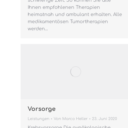
schwierige Zeit. So können Sie alle
Ihnen empfohlenen Therapien
heimatnah und ambulant erhalten. Alle
medikamentösen Tumortherapien
werden…
Vorsorge
Leistungen
Von
Marco Heller
23. Juni 2020
Krebsvorsorge Die gynäkologische