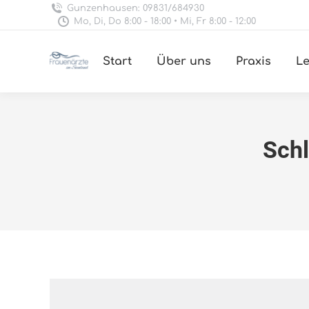
Gunzenhausen: 09831/684930
Mo, Di, Do 8:00 - 18:00 • Mi, Fr 8:00 - 12:00
Start
Über uns
Praxis
Le
Schl