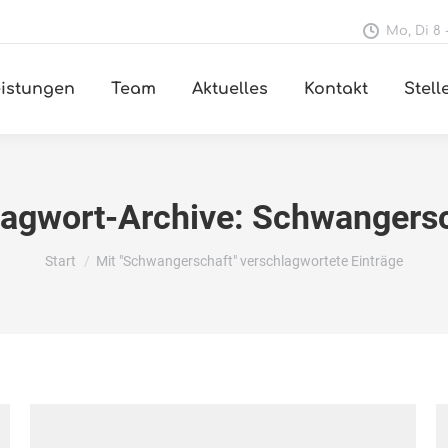
Mo, Di 8 -
istungen
Team
Aktuelles
Kontakt
Stel
agwort-Archive:
Schwangersc
Sie befinden sich hier:
Start
Mit "Schwangerschaft" verschlagwortete Einträge