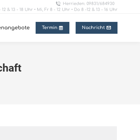
Herrieden: 09831/684930
 12 & 13 - 18 Uhr • Mi, Fr 8 - 12 Uhr • Do 8 -12 & 13 - 16 Uhr
lenangebote
Termin
Nachricht
haft